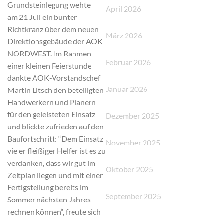
Grundsteinlegung wehte
April 2026
am 21 Juli ein bunter
Richtkranz über dem neuen
März 2026
Direktionsgebäude der AOK
NORDWEST. Im Rahmen
Februar 2026
einer kleinen Feierstunde
dankte AOK-Vorstandschef
Januar 2026
Martin Litsch den beteiligten
Handwerkern und Planern
für den geleisteten Einsatz
Dezember 2025
und blickte zufrieden auf den
Baufortschritt: “Dem Einsatz
November 2025
vieler fleißiger Helfer ist es zu
verdanken, dass wir gut im
Oktober 2025
Zeitplan liegen und mit einer
Fertigstellung bereits im
September 2025
Sommer nächsten Jahres
rechnen können“, freute sich