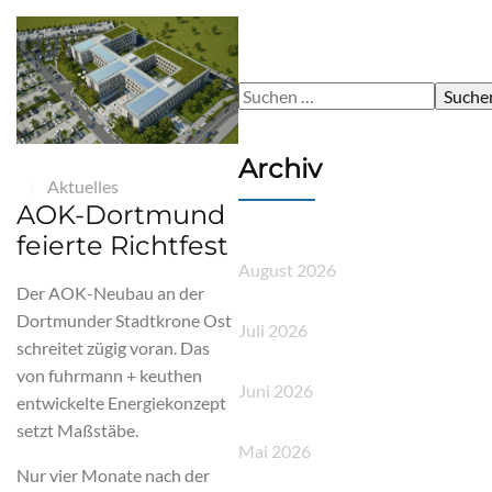
S
u
c
Archiv
h
Aktuelles
|
e
AOK-Dortmund
n
feierte Richtfest
n
August 2026
a
Der AOK-Neubau an der
c
Dortmunder Stadtkrone Ost
Juli 2026
h
schreitet zügig voran. Das
:
von fuhrmann + keuthen
Juni 2026
entwickelte Energiekonzept
setzt Maßstäbe.
Mai 2026
Nur vier Monate nach der