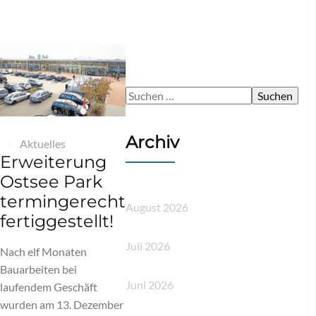
S
u
c
Archiv
Aktuelles
|
h
Erweiterung
e
Ostsee Park
n
termingerecht
n
August 2026
fertiggestellt!
a
c
Juli 2026
Nach elf Monaten
h
Bauarbeiten bei
:
Juni 2026
laufendem Geschäft
wurden am 13. Dezember