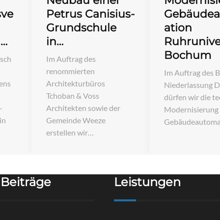
Neubau einer
Modernis
sve
Petrus Canisius-
Gebäude
Grundschule
ation
g…
in…
Ruhrunive
Bochum
sch
Im Auftrag des
renommierten
Im Auftrag des
ens
Architekturbüros
Niederlassung 
Tchoban & Voss
dürfen wir die t
-
Architekten sowie der
Modernisierung
in
Gemeinde Weeze
Gebäudeautoma
erstellen wir…
Beiträge
Leistungen