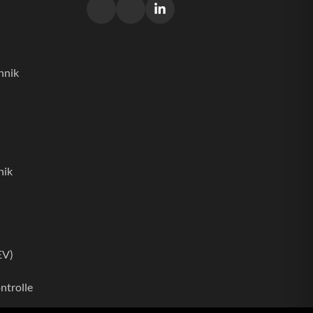
hnik
nik
EV)
trolle