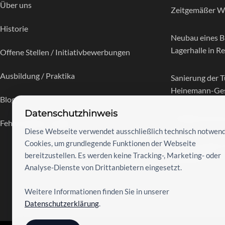
Über uns
Zeitgemäßer W
Historie
Neubau eines B
Lagerhalle in R
Offene Stellen / Initiativbewerbungen
Ausbildung / Praktika
Sanierung der T
Heinemann-Ges
Blog
Datenschutzhinweis
Straßenerneuer
Fehlverhalten melden
Diese Webseite verwendet ausschließlich technisch notwen
Cookies, um grundlegende Funktionen der Webseite
Neubau zweier 
bereitzustellen. Es werden keine Tracking-, Marketing- oder
Wuppertal
Analyse-Dienste von Drittanbietern eingesetzt.
Weitere Informationen finden Sie in unserer
Datenschutzerklärung
.