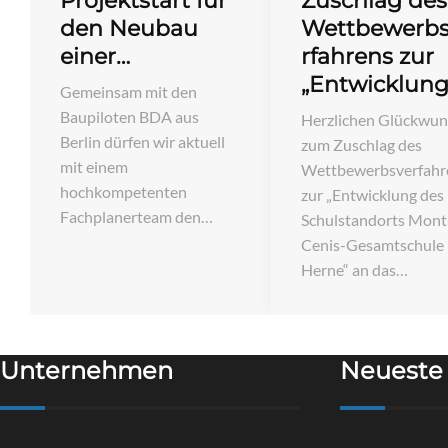
Projektstart für
Zuschlag des
den Neubau
Wettbewerb
einer…
rfahrens zur
„Entwicklun
Gemeinsam mit den
Baupiloten BDA aus
Herzlichen Glückwun
Berlin dürfen wir aktuell
zum Zuschlag des
mit einem
Wettbewerbsverfahr
hochkompetenten
zur „Entwicklung des
Fachplanerteam den…
Schulstandorts Mont
Cenis-Gesamtschule 
Herne“ an das…
Unternehmen
Neueste 