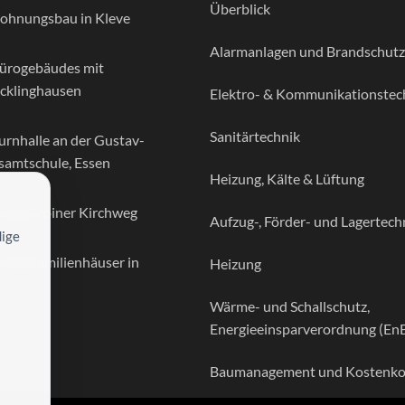
Überblick
ohnungsbau in Kleve
Alarmanlagen und Brandschutz
ürogebäudes mit
ecklinghausen
Elektro- & Kommunikationstec
Sanitärtechnik
urnhalle an der Gustav-
amtschule, Essen
Heizung, Kälte & Lüftung
ung Groiner Kirchweg
Aufzug-, Förder- und Lagertech
dige
Mehrfamilienhäuser in
Heizung
Wärme- und Schallschutz,
Energieeinsparverordnung (En
Baumanagement und Kostenkon